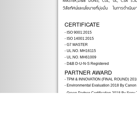
MASTER,D&B DUNS, CUL, UL, CSA รวมถึงก
วิสัยทัศน์และนโยบายที่มุ่งมั่น ในการดำเนิน
CERTIFICATE
- ISO 9001:2015
- ISO 14001:2015
- G7 MASTER
- UL.NO. MH16115
- UL.NO. MH61009
- D&B D-U-N-S Registered
PARTNER AWARD
- TPM & INNOVATION (FINAL ROUND) 2018 
- Environmental Evaluation 2018 By Canon 
- Green Partner Certification 2018 By Sony
- Best PLP Cortribution Award 2017 By Son
- ALetter of Appreciation For Excellent Pe
- Best Supplier Certificat for2012 By Calco