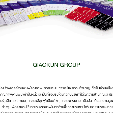
QIAOKUN GROUP
ขึ้นเพื่อสร้างสรรค์งานพิมพ์คุณภาพ ด้วยประสบการณ์และความชำนาญ ซึ่งเป็นส่วนหน
ณภาพงานพิมพ์ที่เป็นหนึ่งและเป็นที่ยอมรับโดยทั่วกันบริษัทฯได้ใช้ความชำนาญและ
โปสเตอร์,สติกเกอร์ลาเบล, กล่องสีลูกฟูกอ๊อฟเซ็ท, กล่องกระดาษ เป็นต้น ด้วยความมุ่
างๆ เพื่อส่งเสริมให้เกิดประสิทธิภาพในทุกด้านซึ่งทางบริษัทฯ ได้รับการรับรองม