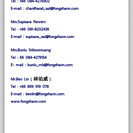
Tel : +66 084-4279302
E-mail : chantharat_sal@fongshann.com
Mrs.Supisara Pannim
Tel : +66 081-8202439
E-mail : supisara_sal@fongshann.com
Mrs.Bunlu Sriboonruang
Tel : 66 084-4279154
E- mail : bunlu_mk@fongshann.com
林佑威
Mr.Ben Lin (
)
Tel : +66 899 919 078
E-mail : benlin@fongshann.com
www.fongshann.com